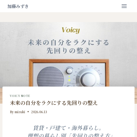
内
加藤みずき
容
を
ス
キ
ッ
プ
VOICY NOTE
未来の自分をラクにする先回りの整え
By
mizuki
2026.06.13
賃貸・戸建て・海外暮らし。
理想の暮らし別「先回りの整え方」