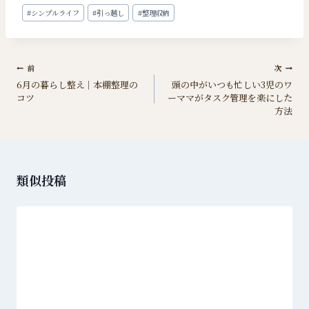
投
#
シンプルライフ
#
引っ越し
#
整理収納
稿
タ
グ:
投
前
次
6月の暮らし整え｜本棚整理の
頭の中がいつも忙しい3児のワ
稿
コツ
ーママがタスク管理を楽にした
ナ
方法
ビ
ゲ
ー
類似投稿
シ
ョ
ン