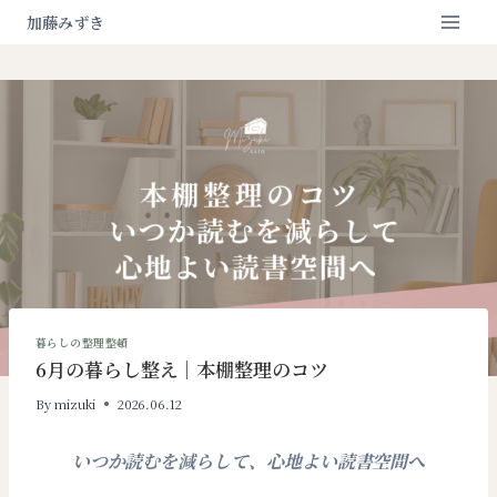
内
加藤みずき
容
を
ス
キ
ッ
プ
暮らしの整理整頓
6月の暮らし整え｜本棚整理のコツ
By
mizuki
2026.06.12
いつか読むを減らして、心地よい読書空間へ