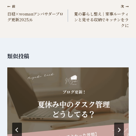
投
前
次
日経×womanアンバサダーブロ
夏の暮らし整え｜家事ルーティ
稿
グ更新2025/6
ンと見せる収納でキッチンをラ
ナ
クに
ビ
ゲ
ー
類似投稿
シ
ョ
ン