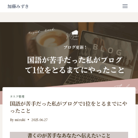
内
加藤みずき
容
を
ス
キ
ッ
プ
タスク管理
国語が苦手だった私がブログで1位をとるまでにや
ったこと
By
mizuki
2025.06.27
書くのが苦手なあなたへ伝えたいこと