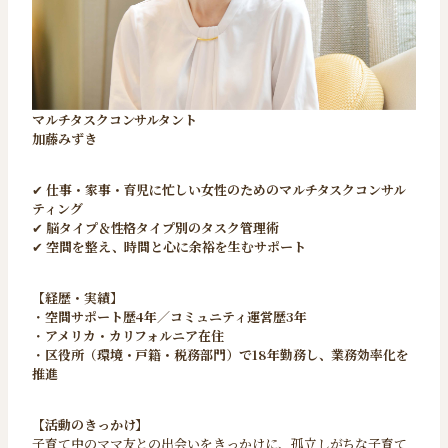
マルチタスクコンサルタント
加藤みずき
✔
仕事・家事・育児に忙しい女性のためのマルチタスクコンサル
ティング
✔
脳タイプ＆性格タイプ別のタスク管理術
✔
空間を整え、時間と心に余裕を生むサポート
【経歴・実績】
・
空間サポート歴4年／コミュニティ運営歴3年
・
アメリカ・カリフォルニア在住
・
区役所（環境・戸籍・税務部門）で18年勤務し、業務効率化を
推進
【活動のきっかけ】
子育て中のママ友との出会いをきっかけに、孤立しがちな子育て