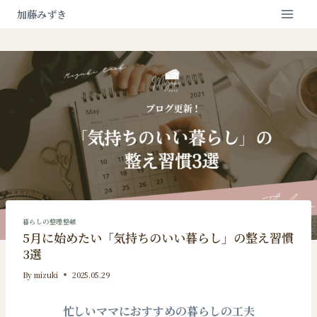
内
加藤みずき
容
を
ス
キ
ッ
プ
暮らしの整理整頓
5月に始めたい「気持ちのいい暮らし」の整え習慣
3選
By
mizuki
2025.05.29
忙しいママにおすすめの暮らしの工夫