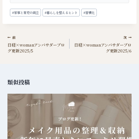
投
#
家事と育児の両立
#
暮らしを整えるヒント
#
習慣化
稿
タ
グ:
投
前
次
日経×womanアンバサダーブロ
日経×womanアンバサダーブロ
稿
グ更新2025/5
グ更新2025/6
ナ
ビ
ゲ
ー
類似投稿
シ
ョ
ン