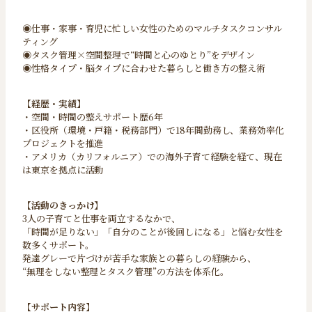
◉仕事・家事・育児に忙しい女性のためのマルチタスクコンサル
ティング
◉タスク管理×空間整理で“時間と心のゆとり”をデザイン
◉性格タイプ・脳タイプに合わせた暮らしと働き方の整え術
【経歴・実績】
・空間・時間の整えサポート歴6年
・区役所（環境・戸籍・税務部門）で18年間勤務し、業務効率化
プロジェクトを推進
・アメリカ（カリフォルニア）での海外子育て経験を経て、現在
は東京を拠点に活動
【活動のきっかけ】
3人の子育てと仕事を両立するなかで、
「時間が足りない」「自分のことが後回しになる」と悩む女性を
数多くサポート。
発達グレーで片づけが苦手な家族との暮らしの経験から、
“無理をしない整理とタスク管理”の方法を体系化。
【サポート内容】