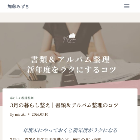
内
加藤みずき
容
を
ス
キ
ッ
プ
暮らしの整理整頓
3月の暮らし整え｜書類＆アルバム整理のコツ
By
mizuki
2026.03.10
年度末にやっておくと新年度がラクになる
3月は、卒業や新生活の準備など、節目の多い季節。