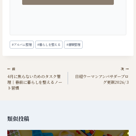
投
#
アルバム整理
#
暮らしを整える
#
書類整理
稿
タ
グ:
投
前
次
4月に焦らないためのタスク管
日経ウーマンアンバサダーブロ
稿
理｜春前に暮らしを整えるノー
グ更新2026/ 3
ナ
ト習慣
ビ
ゲ
ー
類似投稿
シ
ョ
ン