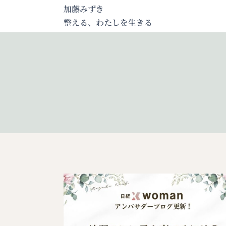
内
加藤みずき
容
整える、わたしを生きる
を
ス
キ
ッ
プ