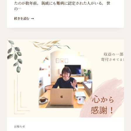
たのが数年前。 親戚にも難病に認定された人がいる。 世
の…
難
続きを読む
病
児
＆
発
達
障
害
児
支
援
の
た
め
に
今
年
も
収
益
の
一
部
を
寄
お知らせ
付