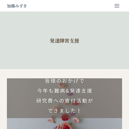
内
加藤みずき
容
を
ス
キ
ッ
プ
発達障害支援