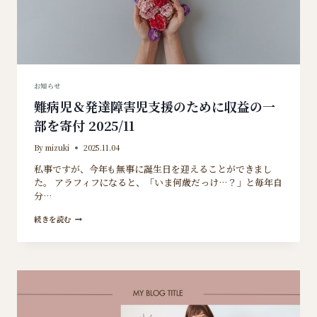
お知らせ
難病児＆発達障害児支援のために収益の一
部を寄付 2025/11
By
mizuki
2025.11.04
私事ですが、今年も無事に誕生日を迎えることができまし
た。 アラフィフになると、「いま何歳だっけ…？」と毎年自
分…
難
続きを読む
病
児
＆
発
達
障
害
児
支