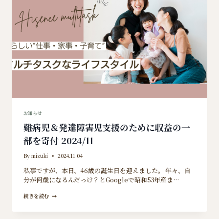
援
の
た
め
に
収
益
の
一
部
を
寄
付
2025/11
お知らせ
難病児＆発達障害児支援のために収益の一
部を寄付 2024/11
By
mizuki
2024.11.04
私事ですが、本日、46歳の誕生日を迎えました。 年々、自
分が何歳になるんだっけ？とGoogleで昭和53年産ま…
難
続きを読む
病
児
＆