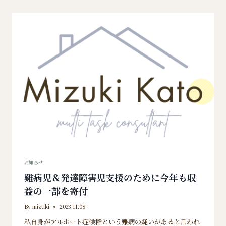
発
達
障
害
児
支
援
の
た
め
に
収
益
の
一
部
を
寄
付
2024/11
お知らせ
難病児＆発達障害児支援のために今年も収
益の一部を寄付
By
mizuki
2023.11.08
私自身がアルポート症候群という難病の疑いがあると言われ