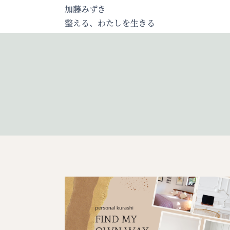
内
加藤みずき
容
整える、わたしを生きる
を
ス
キ
ッ
プ