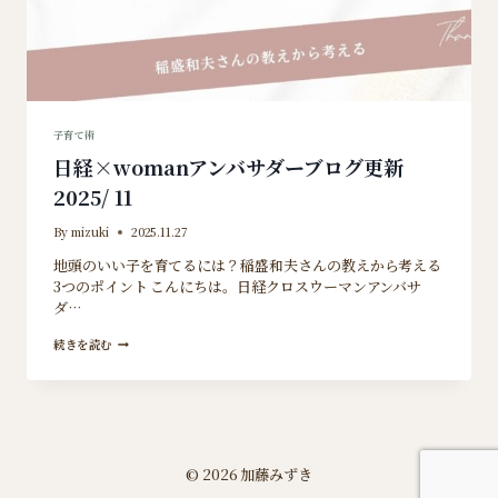
子育て術
日経×womanアンバサダーブログ更新
2025/ 11
By
mizuki
2025.11.27
地頭のいい子を育てるには？稲盛和夫さんの教えから考える
3つのポイント こんにちは。日経クロスウーマンアンバサ
ダ…
日
続きを読む
経
×WOMAN
ア
ン
バ
サ
ダ
© 2026 加藤みずき
ー
ブ