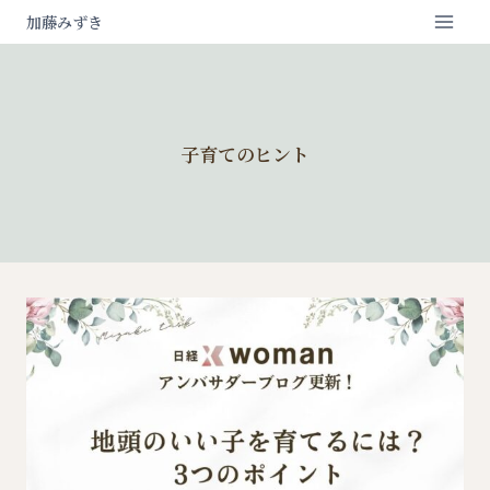
内
加藤みずき
容
を
ス
キ
ッ
プ
子育てのヒント